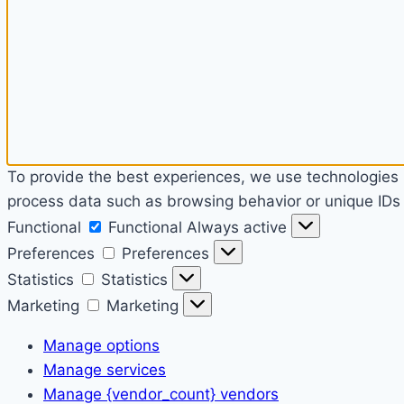
To provide the best experiences, we use technologies l
process data such as browsing behavior or unique IDs o
Functional
Functional
Always active
Preferences
Preferences
Statistics
Statistics
Marketing
Marketing
Manage options
Manage services
Manage {vendor_count} vendors