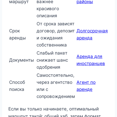
маршрут
важнее
районы
красивого
описания
От срока зависят
Срок
договор, депозит
Долгосрочная
аренды
и ожидания
аренда
собственника
Слабый пакет
Аренда для
Документы
снижает шанс
иностранцев
одобрения
Самостоятельно,
Способ
через агентство
Агент по
поиска
или с
аренде
сопровождением
Если вы только начинаете, оптимальный
маршрут такой: общий хаб, затем формат