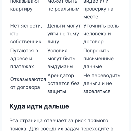
показывают
может быть
видео или
квартиру
не реальным
проверку на
месте
Нет ясности,
Деньги могут
Уточнить роль
кто
уйти не тому
человека и
собственник
лицу
договор
Путаются в
Условия
Попросить
адресе и
могут быть
письменные
платежах
выдуманы
данные
Арендатор
Не переводить
Отказываются
остается без
деньги и не
от договора
защиты
заселяться
Куда идти дальше
Эта страница отвечает за риск прямого
поиска. Для соседних задач переходите в