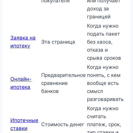
покупателя
или получает
доход за
границей
Когда нужно
подать пакет
Заявка на
Эта страница
без хаоса,
ипотеку
отказа и
срыва сроков
Когда нужно
Предварительное
понять, с кем
Онлайн-
сравнение
вообще есть
ипотека
банков
смысл
разговаривать
Когда нужно
считать
Ипотечные
Стоимость денег
платеж, срок,
ставки
тип ставки и