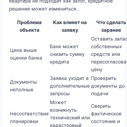
квартира не подходит как залог, кредитное
решение может измениться.
Проблема
Как влияет на
Что сделать
объекта
заявку
заранее
Оставить запа
Банк может
собственных
Цена выше
снизить сумму
средств или
оценки банка
кредита
пересогласова
цену
Заявка уходит в
Проверить
Документы
дополнительные
документы до
неполные
запросы
подачи
Может
Сверить
возникнуть
Несоответствие
фактическое
технический или
планировки
состояние и
кадастровый