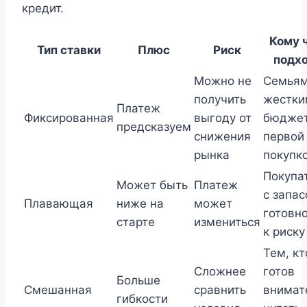
кредит.
Кому 
Тип ставки
Плюс
Риск
подх
Можно не
Семьям
получить
жестки
Платеж
Фиксированная
выгоду от
бюджет
предсказуем
снижения
первой
рынка
покупк
Покупа
Может быть
Платеж
с запас
Плавающая
ниже на
может
готовн
старте
измениться
к риску
Тем, кт
Сложнее
готов
Больше
Смешанная
сравнить
внимат
гибкости