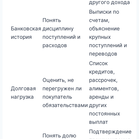
другого дохода
Выписки по
Понять
счетам,
Банковская
дисциплину
объяснение
история
поступлений и
крупных
расходов
поступлений и
переводов
Список
кредитов,
Оценить, не
рассрочек,
Долговая
перегружен ли
алиментов,
нагрузка
покупатель
аренды и
обязательствами
других
постоянных
выплат
Подтверждение
Понять долю