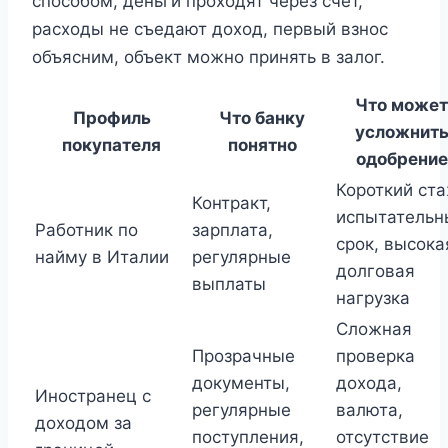
способом, деньги проходят через счет,
расходы не съедают доход, первый взнос
объясним, объект можно принять в залог.
Что может
Профиль
Что банку
усложнит
покупателя
понятно
одобрение
Короткий ста
Контракт,
испытательн
Работник по
зарплата,
срок, высока
найму в Италии
регулярные
долговая
выплаты
нагрузка
Сложная
Прозрачные
проверка
документы,
дохода,
Иностранец с
регулярные
валюта,
доходом за
поступления,
отсутствие