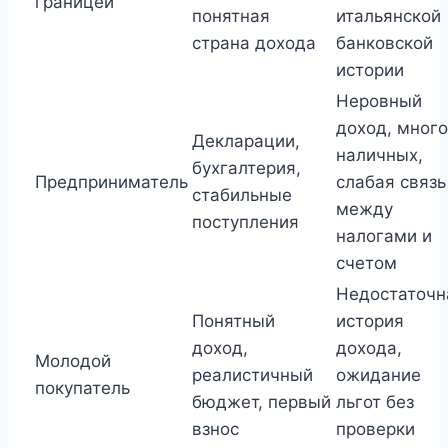
границей
понятная
итальянской
страна дохода
банковской
истории
Неровный
доход, много
Декларации,
наличных,
бухгалтерия,
Предприниматель
слабая связь
стабильные
между
поступления
налогами и
счетом
Недостаточн
Понятный
история
доход,
дохода,
Молодой
реалистичный
ожидание
покупатель
бюджет, первый
льгот без
взнос
проверки