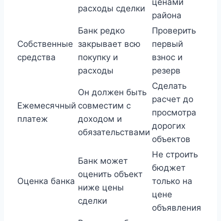
ценами
расходы сделки
района
Банк редко
Проверить
Собственные
закрывает всю
первый
средства
покупку и
взнос и
расходы
резерв
Сделать
Он должен быть
расчет до
Ежемесячный
совместим с
просмотра
платеж
доходом и
дорогих
обязательствами
объектов
Не строить
Банк может
бюджет
оценить объект
Оценка банка
только на
ниже цены
цене
сделки
объявления