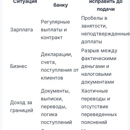
Ситуация
исправить до
банку
подачи
Пробелы в
Регулярные
занятости,
Зарплата
выплаты и
неподтвержденные
контракт
доплаты
Разрыв между
Декларации,
фактическими
счета,
Бизнес
деньгами и
поступления от
налоговыми
клиентов
документами
Документы,
Хаотичные
выписки,
переводы и
Доход за
переводы,
отсутствие
границей
логика
переведенных
поступлений
пояснений