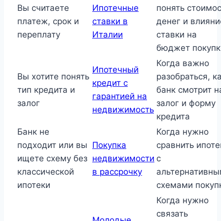
Вы считаете
Ипотечные
понять стоимо
платеж, срок и
ставки в
денег и влияни
переплату
Италии
ставки на
бюджет покупк
Когда важно
Ипотечный
Вы хотите понять
разобраться, к
кредит с
тип кредита и
банк смотрит н
гарантией на
залог
залог и форму
недвижимость
кредита
Банк не
Когда нужно
подходит или вы
Покупка
сравнить ипоте
ищете схему без
недвижимости
с
классической
в рассрочку
альтернативны
ипотеки
схемами покуп
Когда нужно
связать
Молодые