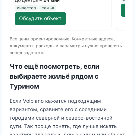
До центра ~
24 мин
инвестор
семья
Обс
Обсудить объект
Все цены ориентировочные. Конкретные адреса,
документы, расходы и параметры нужно проверять
перед задатком.
Что ещё посмотреть, если
выбираете жильё рядом с
Турином
Если Volpiano кажется подходящим
вариантом, сравните его с соседними
городами северной и северо-восточной
дуги. Так проще понять, где лучше искать
квартиру для жизни, дом с садом или объект