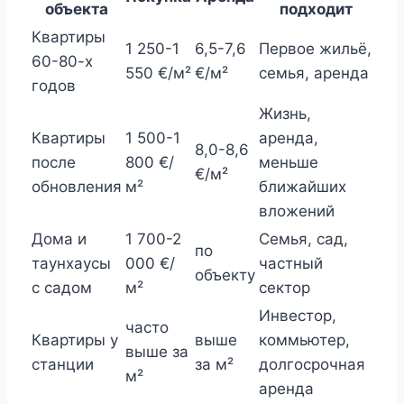
объекта
подходит
Квартиры
1 250-1
6,5-7,6
Первое жильё,
60-80-х
550 €/м²
€/м²
семья, аренда
годов
Жизнь,
Квартиры
1 500-1
аренда,
8,0-8,6
после
800 €/
меньше
€/м²
обновления
м²
ближайших
вложений
Дома и
1 700-2
Семья, сад,
по
таунхаусы
000 €/
частный
объекту
с садом
м²
сектор
Инвестор,
часто
Квартиры у
выше
коммьютер,
выше за
станции
за м²
долгосрочная
м²
аренда