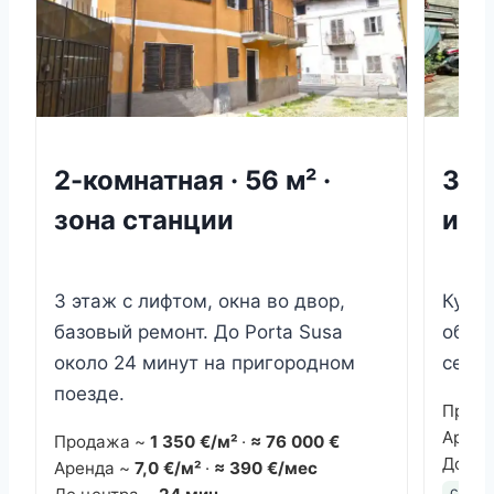
2-комнатная · 56 м² ·
3-к
зона станции
ист
3 этаж с лифтом, окна во двор,
Кухня
базовый ремонт. До Porta Susa
обнов
около 24 минут на пригородном
серви
поезде.
Прод
Аренд
Продажа ~
1 350 €/м²
·
≈ 76 000 €
До це
Аренда ~
7,0 €/м²
·
≈ 390 €/мес
семь