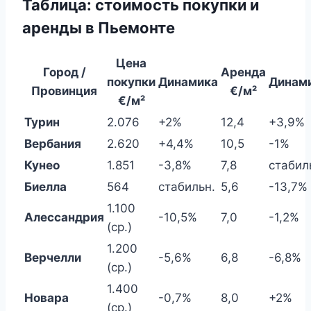
Таблица: стоимость покупки и
аренды в Пьемонте
Цена
Город /
Аренда
покупки
Динамика
Динам
Провинция
€/м²
€/м²
Турин
2.076
+2%
12,4
+3,9%
Вербания
2.620
+4,4%
10,5
-1%
Кунео
1.851
-3,8%
7,8
стабил
Биелла
564
стабильн.
5,6
-13,7%
1.100
Алессандрия
-10,5%
7,0
-1,2%
(ср.)
1.200
Верчелли
-5,6%
6,8
-6,8%
(ср.)
1.400
Новара
-0,7%
8,0
+2%
(ср.)