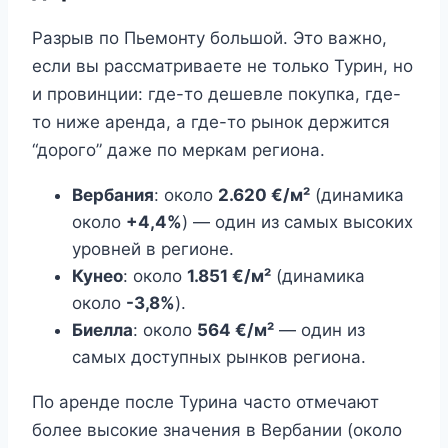
Разрыв по Пьемонту большой. Это важно,
если вы рассматриваете не только Турин, но
и провинции: где-то дешевле покупка, где-
то ниже аренда, а где-то рынок держится
“дорого” даже по меркам региона.
Вербания
: около
2.620 €/м²
(динамика
около
+4,4%
) — один из самых высоких
уровней в регионе.
Кунео
: около
1.851 €/м²
(динамика
около
-3,8%
).
Биелла
: около
564 €/м²
— один из
самых доступных рынков региона.
По аренде после Турина часто отмечают
более высокие значения в Вербании (около