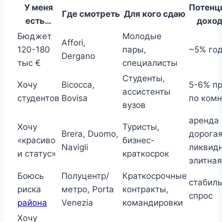
У меня
Потенц
Где смотреть
Для кого сдаю
есть…
доход
Бюджет
Молодые
Affori,
120-180
пары,
~5% го
Dergano
тыс €
специалисты
Студенты,
Хочу
Bicocca,
5-6% пр
ассистенты
студентов
Bovisa
по ком
вузов
аренда
Хочу
Туристы,
Brera, Duomo,
дорогая
«красиво
бизнес-
Navigli
ликвид
и статус»
краткосрок
элитная
Боюсь
Полуцентр/
Краткосрочные
стабил
риска
метро, Porta
контракты,
спрос
района
Venezia
командировки
Хочу