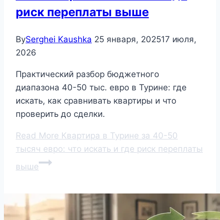
риск переплаты выше
By
Serghei Kaushka
25 января, 2025
17 июля,
2026
Практический разбор бюджетного
диапазона 40-50 тыс. евро в Турине: где
искать, как сравнивать квартиры и что
проверить до сделки.
Read More
Квартира в Турине за 40-50
тысяч евро: что искать и где риск переплаты
выше