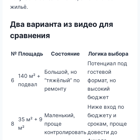
жильё.
Два варианта из видео для
сравнения
№
Площадь
Состояние
Логика выбора
Потенциал под
Большой, но
гостевой
140 м² +
6
“тяжёлый” по
формат, но
подвал
ремонту
высокий
бюджет
Ниже вход по
Маленький,
бюджету и
35 м² + 9
8
проще
срокам, проще
м²
контролировать
довести до