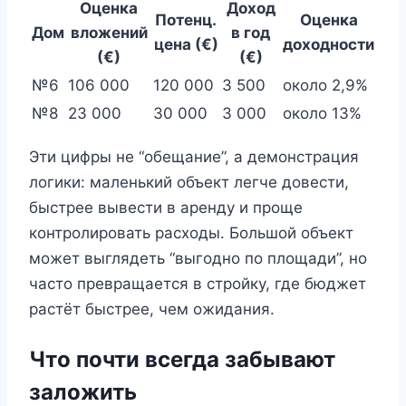
Оценка
Доход
Потенц.
Оценка
Дом
вложений
в год
цена (€)
доходности
(€)
(€)
№6
106 000
120 000
3 500
около 2,9%
№8
23 000
30 000
3 000
около 13%
Эти цифры не “обещание”, а демонстрация
логики: маленький объект легче довести,
быстрее вывести в аренду и проще
контролировать расходы. Большой объект
может выглядеть “выгодно по площади”, но
часто превращается в стройку, где бюджет
растёт быстрее, чем ожидания.
Что почти всегда забывают
заложить