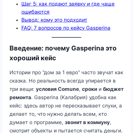
Шаг 5: как подают заявку и где чаще
ошибаются
Вывод: кому это подходит
FAQ: 7 вопросов по кейсу Gasperina
Введение: почему Gasperina это
хороший кейс
Истории про “дом за 1 евро” часто звучат как
сказка. Но реальность всегда упирается в
три вещи:
условия Comune
,
сроки
и
бюджет
ремонта
. Gasperina (Калабрия) удобна как
кейс: здесь автор не пересказывает слухи, а
делает то, что нужно делать всем, кто
думает о программе,
звонит в коммуну
,
смотрит объекты и пытается считать деньги.