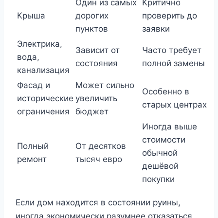
Один из самых
Критично
Крыша
дорогих
проверить до
пунктов
заявки
Электрика,
Зависит от
Часто требует
вода,
состояния
полной замены
канализация
Фасад и
Может сильно
Особенно в
исторические
увеличить
старых центрах
ограничения
бюджет
Иногда выше
стоимости
Полный
От десятков
обычной
ремонт
тысяч евро
дешёвой
покупки
Если дом находится в состоянии руины,
иногда экономически разумнее отказаться