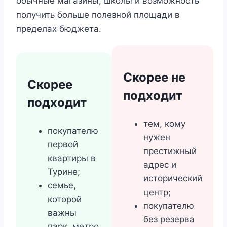
обычные магазины, школы и возможность
получить больше полезной площади в
пределах бюджета.
Скорее не
Скорее
подходит
подходит
тем, кому
покупателю
нужен
первой
престижный
квартиры в
адрес и
Турине;
исторический
семье,
центр;
которой
покупателю
важны
без резерва
парк, метро