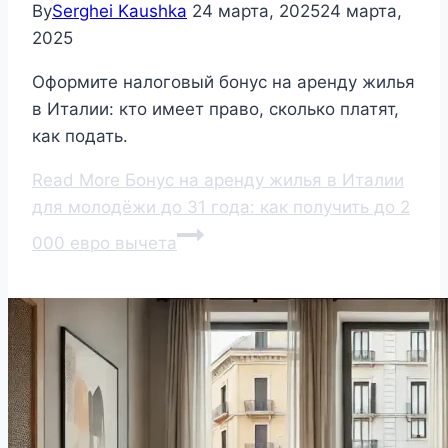
By
Serghei Kaushka
24 марта, 2025
24 марта,
2025
Оформите налоговый бонус на аренду жилья
в Италии: кто имеет право, сколько платят,
как подать.
Read More
Бонус на аренду жилья в Италии
для молодёжи до 31 года: как получить до 2
000 евро вычета