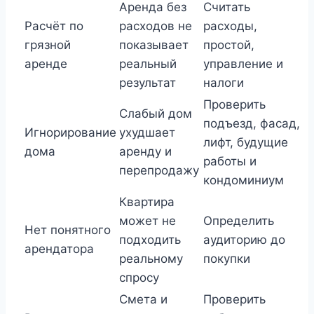
Аренда без
Считать
Расчёт по
расходов не
расходы,
грязной
показывает
простой,
аренде
реальный
управление и
результат
налоги
Проверить
Слабый дом
подъезд, фасад,
Игнорирование
ухудшает
лифт, будущие
дома
аренду и
работы и
перепродажу
кондоминиум
Квартира
может не
Определить
Нет понятного
подходить
аудиторию до
арендатора
реальному
покупки
спросу
Смета и
Проверить