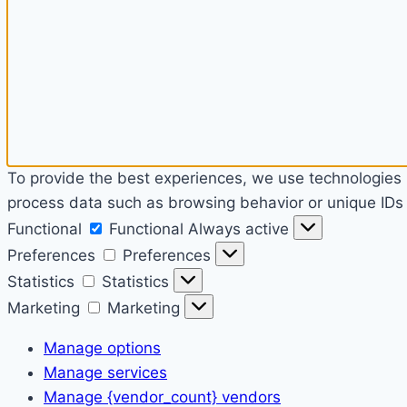
To provide the best experiences, we use technologies l
process data such as browsing behavior or unique IDs o
Functional
Functional
Always active
Preferences
Preferences
Statistics
Statistics
Marketing
Marketing
Manage options
Manage services
Manage {vendor_count} vendors