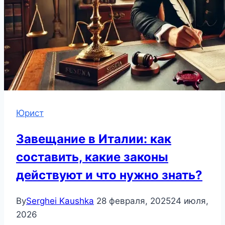
Юрист
Завещание в Италии: как
составить, какие законы
действуют и что нужно знать?
By
Serghei Kaushka
28 февраля, 2025
24 июля,
2026