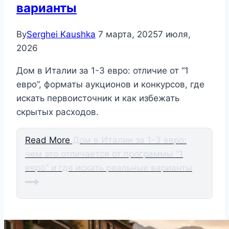
варианты
By
Serghei Kaushka
7 марта, 2025
7 июля,
2026
Дом в Италии за 1-3 евро: отличие от “1
евро”, форматы аукционов и конкурсов, где
искать первоисточник и как избежать
скрытых расходов.
Read More
Дом в Италии за 1-3 евро:
чем это отличается от программы “1
евро” и где искать реальные варианты