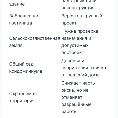
надстройка или
здание
реконструкция
Заброшенная
Вероятен крупный
гостиница
проект
Нужна проверка
Сельскохозяйственная
назначения и
земля
допустимых
построек
Деревья и
Общий сад
сооружения зависят
кондоминиума
от решений дома
Снижает часть
риска, но не
Охраняемая
отменяет
территория
разрешённые
работы