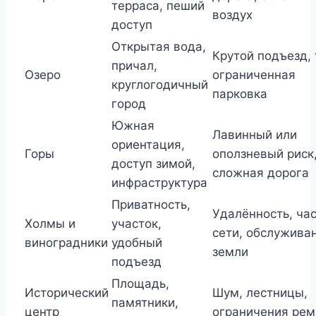
терраса, пеший
воздух
доступ
Открытая вода,
Крутой подъезд, 
причал,
Озеро
ограниченная
круглогодичный
парковка
город
Южная
Лавинный или
ориентация,
Горы
оползневый риск
доступ зимой,
сложная дорога
инфраструктура
Приватность,
Удалённость, ча
Холмы и
участок,
сети, обслужива
виноградники
удобный
земли
подъезд
Площадь,
Исторический
Шум, лестницы,
памятники,
центр
ограничения рем