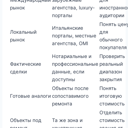
Международный
зарубежные
для
рынок
агентства, luxury-
иностранно
порталы
аудитории
Понять цен
Итальянские
Локальный
для
порталы, местные
рынок
обычного
агентства, OMI
покупателя
Нотариальные и
Проверить
Фактические
профессиональные
реальный
сделки
данные, если
диапазон
доступны
закрытия
Объекты после
Понять
Готовые аналоги
сопоставимого
итоговую
ремонта
стоимость
Отделить
Объекты под
Та же зона и
стоимость