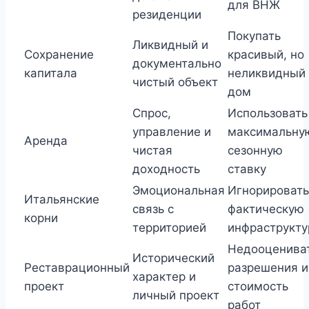
для ВНЖ
резиденции
Покупать
Ликвидный и
Сохранение
красивый, но
документально
капитала
неликвидный
чистый объект
дом
Спрос,
Использовать
управление и
максимальну
Аренда
чистая
сезонную
доходность
ставку
Эмоциональная
Игнорировать
Итальянские
связь с
фактическую
корни
территорией
инфраструкту
Недооценива
Исторический
Реставрационный
разрешения и
характер и
проект
стоимость
личный проект
работ