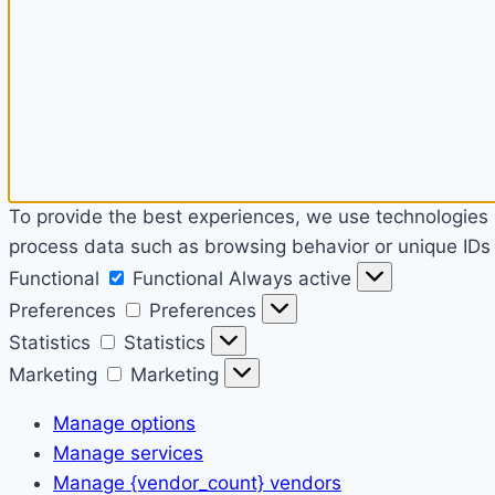
To provide the best experiences, we use technologies l
process data such as browsing behavior or unique IDs o
Functional
Functional
Always active
Preferences
Preferences
Statistics
Statistics
Marketing
Marketing
Manage options
Manage services
Manage {vendor_count} vendors