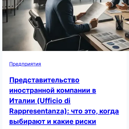
Предприятия
Представительство
иностранной компании в
Италии (Ufficio di
Rappresentanza): что это, когда
выбирают и какие риски