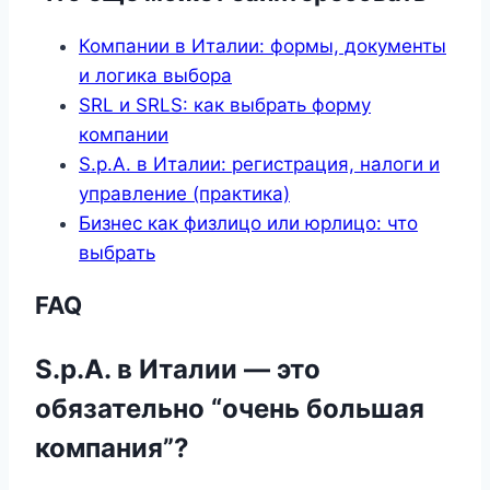
Компании в Италии: формы, документы
и логика выбора
SRL и SRLS: как выбрать форму
компании
S.p.A. в Италии: регистрация, налоги и
управление (практика)
Бизнес как физлицо или юрлицо: что
выбрать
FAQ
S.p.A. в Италии — это
обязательно “очень большая
компания”?