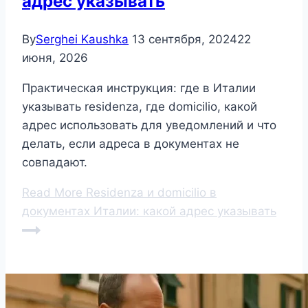
адрес указывать
By
Serghei Kaushka
13 сентября, 2024
22
июня, 2026
Практическая инструкция: где в Италии
указывать residenza, где domicilio, какой
адрес использовать для уведомлений и что
делать, если адреса в документах не
совпадают.
Read More
Residenza и domicilio в
документах Италии: какой адрес указывать