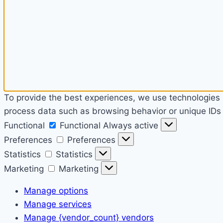
To provide the best experiences, we use technologies l
process data such as browsing behavior or unique IDs o
Functional
Functional
Always active
Preferences
Preferences
Statistics
Statistics
Marketing
Marketing
Manage options
Manage services
Manage {vendor_count} vendors