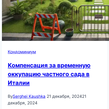
Кондоминиум
Компенсация за временную
оккупацию частного сада в
Италии
By
Serghei Kaushka
21 декабря, 2024
21
декабря, 2024