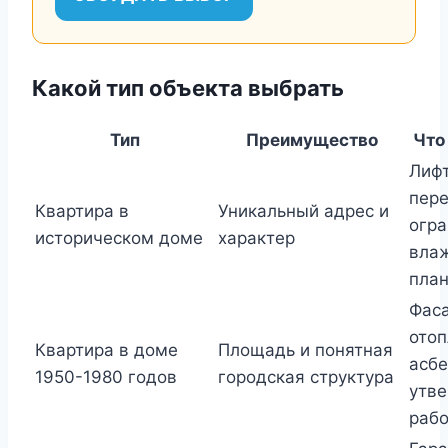
Какой тип объекта выбрать
Тип
Преимущество
Что
Лифт
пере
Квартира в
Уникальный адрес и
огра
историческом доме
характер
влаж
пла
Фаса
отоп
Квартира в доме
Площадь и понятная
асбе
1950-1980 годов
городская структура
утв
раб