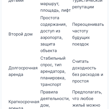
детьми
туристической
маршрут,
репутации
площадь, лифт
Простота
содержания,
Переоценивать
доступ из
частоту
Второй дом
аэропорта,
будущих
защита
поездок
объекта
Стабильный
Считать
спрос, тип
Долгосрочная
доходность
арендатора,
аренда
без расходов и
планировка,
простоя
транспорт
Правила
Предполагать,
деятельности,
что любое
Краткосрочная
дом,
жильё можно
аренда