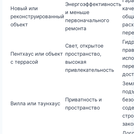
Гара
Энергоэффективность
Новый или
каче
и меньше
реконструированный
общ
первоначального
объект
расх
ремонта
пер
Гидр
Свет, открытое
пра
Пентхаус или объект
пространство,
испо
с террасой
высокая
пере
привлекательность
дост
Зем
подъ
Приватность и
безо
Вилла или таунхаус
пространство
сод
стро
зако
Дого