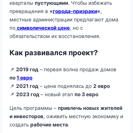
кварталы
пустующими
. Чтобы избежать
превращения в
«
города-призраки
«
,
местные администрации предлагают дома
по
символической цене
, но с
обязательством их восстановления.
Как развивался проект?
📌
2019 год
– первая волна продаж домов
по
1 евро
📌
2021 год
– цена поднялась до
2 евро
📌
2023 год
– новый этап
по 3 евро
Цель программы –
привлечь новых жителей
и инвесторов
, оживить местную экономику и
создать
рабочие места
.