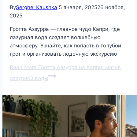
By
Serghei Kaushka
5 января, 2025
26 ноября,
2025
Гротта Аззурра — главное чудо Капри, где
лазурная вода создает волшебную
атмосферу. Узнайте, как попасть в голубой
грот и организовать лодочную экскурсию
Read More
Гротта Аззурра на Капри: магия
лазурной воды