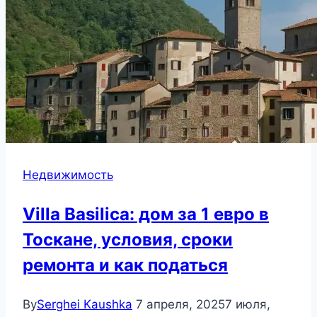
Недвижимость
Villa Basilica: дом за 1 евро в
Тоскане, условия, сроки
ремонта и как податься
By
Serghei Kaushka
7 апреля, 2025
7 июля,