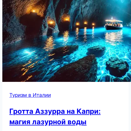
Туризм в Италии
Гротта Аззурра на Капри:
магия лазурной воды