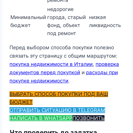
недорогие
Минимальный
города, старый
низкая
бюджет
фонд, объект
ликвидность
под ремонт
Перед выбором способа покупки полезно
связать эту страницу с общим маршрутом:
покупка недвижимости в Италии
,
проверка
документов перед покупкой
и
расходы при
покупке недвижимости
.
ВЫБРАТЬ СПОСОБ ПОКУПКИ ПОД ВАШ
БЮДЖЕТ
ОТПРАВИТЬ СИТУАЦИЮ В TELEGRAM
НАПИСАТЬ В WHATSAPP
ПОЗВОНИТЬ
Что проверить до задатка