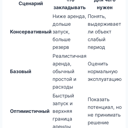
Сценарий
закладывать
нужен
Ниже аренда,
Понять,
дольше
выдерживает
Консервативный
запуск,
ли объект
больше
слабый
резерв
период
Реалистичная
аренда,
Оценить
Базовый
обычный
нормальную
простой и
эксплуатацию
расходы
Быстрый
Показать
запуск и
потенциал, но
Оптимистичный
верхняя
не принимать
граница
решение
аренды