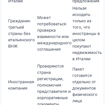
Италии
предложения
Нельзя
исходить
Может
Гражданин
только из
потребоваться
третьей
того, что
проверка
страны без
иностранцы в
взаимности или
итальянского
целом
международного
ВНЖ
покупают
соглашения
недвижимость
в Италии
Проверяются
Пакет
страна
готовится
регистрации,
Иностранная
отдельно от
полномочия
компания
документов
представителя и
физического
корпоративные
лица
документы