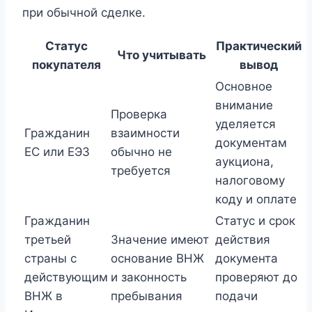
при обычной сделке.
Статус
Практический
Что учитывать
покупателя
вывод
Основное
внимание
Проверка
уделяется
Гражданин
взаимности
документам
ЕС или ЕЭЗ
обычно не
аукциона,
требуется
налоговому
коду и оплате
Гражданин
Статус и срок
третьей
Значение имеют
действия
страны с
основание ВНЖ
документа
действующим
и законность
проверяют до
ВНЖ в
пребывания
подачи