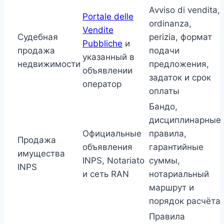
Avviso di vendita,
Portale delle
ordinanza,
Vendite
Судебная
perizia, формат
Pubbliche
и
продажа
подачи
указанный в
недвижимости
предложения,
объявлении
задаток и срок
оператор
оплаты
Бандо,
дисциплинарные
Официальные
правила,
Продажа
объявления
гарантийные
имущества
INPS, Notariato
суммы,
INPS
и сеть RAN
нотариальный
маршрут и
порядок расчёта
Правила