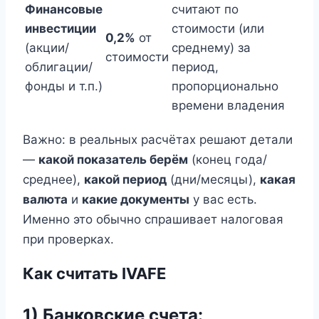
Финансовые
считают по
инвестиции
стоимости (или
0,2%
от
(акции/
среднему) за
стоимости
облигации/
период,
фонды и т.п.)
пропорционально
времени владения
Важно: в реальных расчётах решают детали
—
какой показатель берём
(конец года/
среднее),
какой период
(дни/месяцы),
какая
валюта
и
какие документы
у вас есть.
Именно это обычно спрашивает налоговая
при проверках.
Как считать IVAFE
1) Банковские счета: