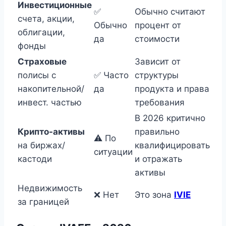
Инвестиционные
✅
Обычно считают
счета, акции,
Обычно
процент от
облигации,
да
стоимости
фонды
Страховые
Зависит от
полисы с
✅ Часто
структуры
накопительной/
да
продукта и права
инвест. частью
требования
В 2026 критично
Крипто-активы
правильно
⚠️ По
на биржах/
квалифицировать
ситуации
кастоди
и отражать
активы
Недвижимость
❌ Нет
Это зона
IVIE
за границей