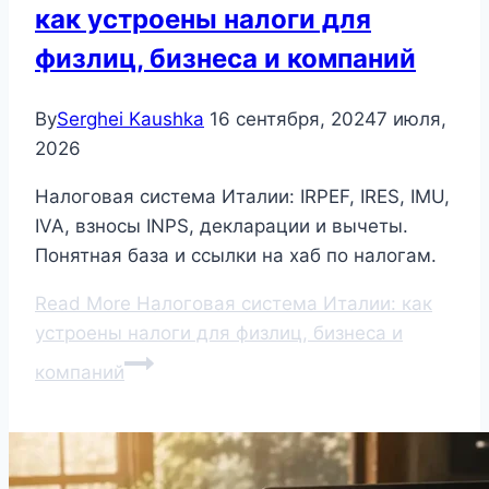
как устроены налоги для
физлиц, бизнеса и компаний
By
Serghei Kaushka
16 сентября, 2024
7 июля,
2026
Налоговая система Италии: IRPEF, IRES, IMU,
IVA, взносы INPS, декларации и вычеты.
Понятная база и ссылки на хаб по налогам.
Read More
Налоговая система Италии: как
устроены налоги для физлиц, бизнеса и
компаний