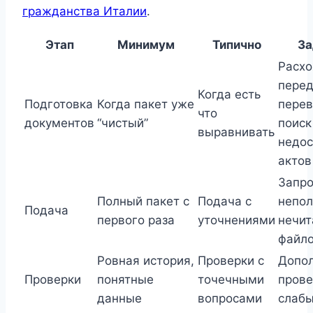
гражданства Италии
.
Этап
Минимум
Типично
За
Расхо
перед
Когда есть
Подготовка
Когда пакет уже
перев
что
документов
“чистый”
поиск
выравнивать
недо
актов
Запро
Полный пакет с
Подача с
непол
Подача
первого раза
уточнениями
нечи
файл
Ровная история,
Проверки с
Допо
Проверки
понятные
точечными
прове
данные
вопросами
слабы