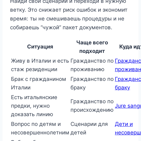
Найди свой сценарий и переходи в нужную
ветку. Это снижает риск ошибок и экономит
время: ты не смешиваешь процедуры и не
собираешь “чужой” пакет документов.
Чаще всего
Ситуация
Куда ид
подходит
Живу в Италии и есть
Гражданство по
Гражданс
стаж резиденции
проживанию
прожива
Брак с гражданином
Гражданство по
Гражданс
Италии
браку
браку
Есть итальянские
Гражданство по
предки, нужно
Jure sangu
происхождению
доказать линию
Вопрос по детям и
Сценарии для
Дети и
несовершеннолетним
детей
несоверш