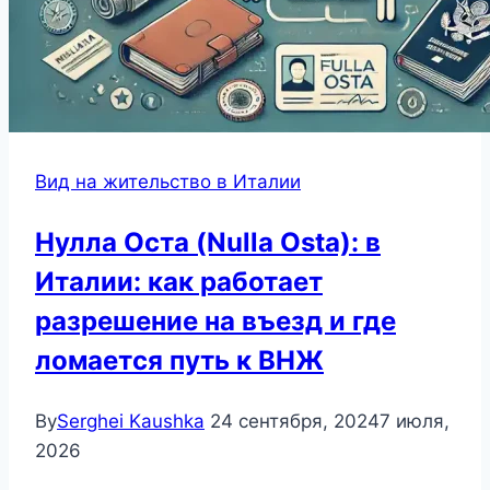
Вид на жительство в Италии
Нулла Оста (Nulla Osta): в
Италии: как работает
разрешение на въезд и где
ломается путь к ВНЖ
By
Serghei Kaushka
24 сентября, 2024
7 июля,
2026