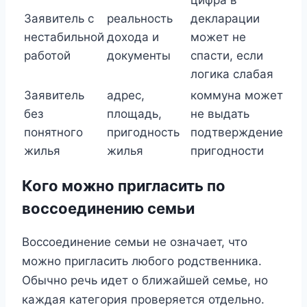
Заявитель с
реальность
декларации
нестабильной
дохода и
может не
работой
документы
спасти, если
логика слабая
Заявитель
адрес,
коммуна может
без
площадь,
не выдать
понятного
пригодность
подтверждение
жилья
жилья
пригодности
Кого можно пригласить по
воссоединению семьи
Воссоединение семьи не означает, что
можно пригласить любого родственника.
Обычно речь идет о ближайшей семье, но
каждая категория проверяется отдельно.