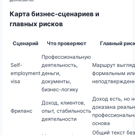
Карта бизнес-сценариев и
главных рисков
Сценарий
Что проверяют
Главный рис
Профессиональную
Self-
деятельность,
Маршрут выгляд
employment
деньги,
формальным ил
visa
документы,
неподтвержден
бизнес-логику
Доход есть, но н
Доход, клиентов,
доказана реаль
Фриланс
опыт, стабильность
профессиональн
деятельности
основа
Общий текст без