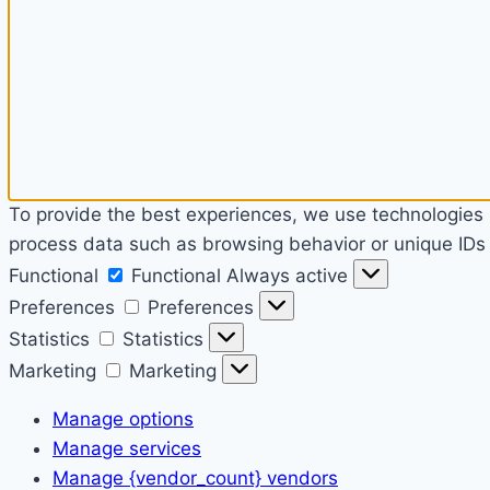
To provide the best experiences, we use technologies l
process data such as browsing behavior or unique IDs o
Functional
Functional
Always active
Preferences
Preferences
Statistics
Statistics
Marketing
Marketing
Manage options
Manage services
Manage {vendor_count} vendors