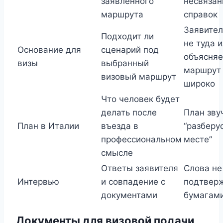
заявленного
несвяза
маршрута
справок
Заявител
Подходит ли
не туда 
Основание для
сценарий под
объясняе
визы
выбранный
маршрут
визовый маршрут
широко
Что человек будет
делать после
План зву
План в Италии
въезда в
“разберу
профессиональном
месте”
смысле
Ответы заявителя
Слова не
Интервью
и совпадение с
подтвер
документами
бумагам
Документы для визовой подачи