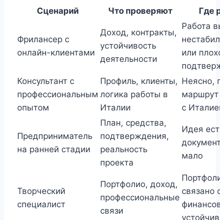
Сценарий
Что проверяют
Где 
Работа в
Доход, контракты,
Фрилансер с
нестабил
устойчивость
онлайн-клиентами
или плох
деятельности
подтвер
Консультант с
Профиль, клиенты,
Неясно, 
профессиональным
логика работы в
маршрут
опытом
Италии
с Италие
План, средства,
Идея ест
Предприниматель
подтверждения,
докумен
на ранней стадии
реальность
мало
проекта
Портфоли
Портфолио, доход,
Творческий
связано 
профессиональные
специалист
финансо
связи
устойчи