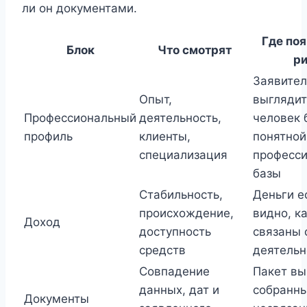
ли он документами.
Где по
Блок
Что смотрят
р
Заявител
Опыт,
выглядит
Профессиональный
деятельность,
человек 
профиль
клиенты,
понятной
специализация
професс
базы
Стабильность,
Деньги ес
происхождение,
видно, к
Доход
доступность
связаны 
средств
деятель
Совпадение
Пакет вы
данных, дат и
собранны
Документы