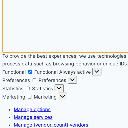
To provide the best experiences, we use technologies l
process data such as browsing behavior or unique IDs o
Functional
Functional
Always active
Preferences
Preferences
Statistics
Statistics
Marketing
Marketing
Manage options
Manage services
Manage {vendor_count} vendors