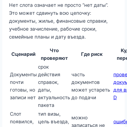
Нет слота означает не просто “нет даты”.
Это может сдвинуть всю цепочку:
документы, жилье, финансовые справки,
учебное зачисление, рабочие сроки,
семейные планы и дату въезда.
Что
Ку
Сценарий
Где риск
проверяют
пер
срок
Документы
действия
часть
пров
почти
справок,
документов
доку
готовы, но
даты,
может устареть
для 
записи нет
актуальность
до подачи
D
пакета
Слот
тип визы,
можно
появился,
цель въезда,
ошиб
записаться не