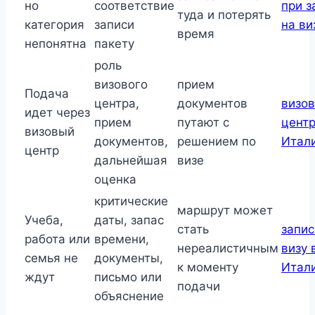
но
соответствие
при з
туда и потерять
категория
записи
на ви
время
непонятна
пакету
роль
визового
прием
Подача
центра,
документов
визо
идет через
прием
путают с
цент
визовый
документов,
решением по
Итал
центр
дальнейшая
визе
оценка
критические
маршрут может
Учеба,
даты, запас
стать
запис
работа или
времени,
нереалистичным
визу 
семья не
документы,
к моменту
Итал
ждут
письмо или
подачи
объяснение