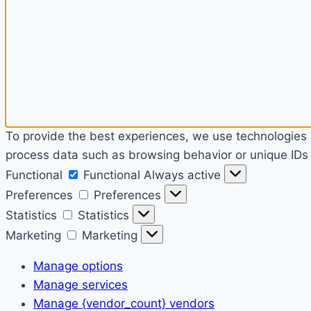
To provide the best experiences, we use technologies l
process data such as browsing behavior or unique IDs o
Functional
Functional
Always active
Preferences
Preferences
Statistics
Statistics
Marketing
Marketing
Manage options
Manage services
Manage {vendor_count} vendors