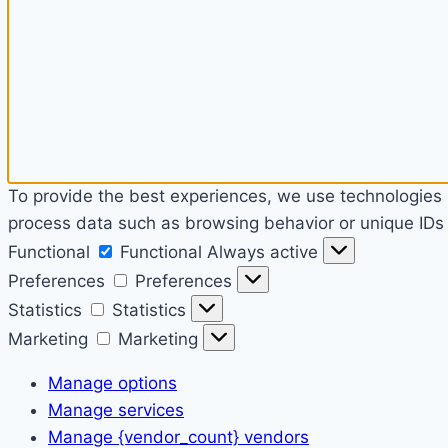
To provide the best experiences, we use technologies l
process data such as browsing behavior or unique IDs o
Functional
Functional
Always active
Preferences
Preferences
Statistics
Statistics
Marketing
Marketing
Manage options
Manage services
Manage {vendor_count} vendors