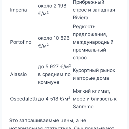
Прибрежный
около 2 198
Imperia
спрос и западная
€/м²
Riviera
Редкость
предложения,
около 10 896
Portofino
международный
€/м²
премиальный
спрос
до 5 927 €/м²
Курортный рынок
Alassio
в среднем по
и вторые дома
коммуне
Мягкий климат,
Ospedaletti
до 4 518 €/м²
море и близость к
Sanremo
Это запрашиваемые цены, а не
нотариальная статистика. Они показывают