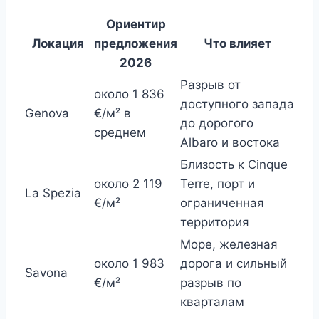
Ориентир
Локация
предложения
Что влияет
2026
Разрыв от
около 1 836
доступного запада
Genova
€/м² в
до дорогого
среднем
Albaro и востока
Близость к Cinque
около 2 119
Terre, порт и
La Spezia
€/м²
ограниченная
территория
Море, железная
около 1 983
дорога и сильный
Savona
€/м²
разрыв по
кварталам