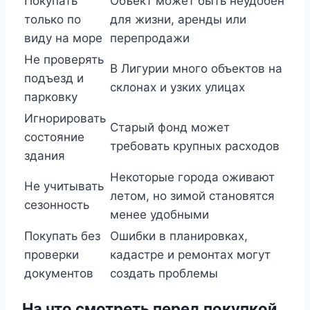
Покупать
Объект может быть неудобен
только по
для жизни, аренды или
виду на море
перепродажи
Не проверять
В Лигурии много объектов на
подъезд и
склонах и узких улицах
парковку
Игнорировать
Старый фонд может
состояние
требовать крупных расходов
здания
Некоторые города оживают
Не учитывать
летом, но зимой становятся
сезонность
менее удобными
Покупать без
Ошибки в планировках,
проверки
кадастре и ремонтах могут
документов
создать проблемы
На что смотреть перед покупкой