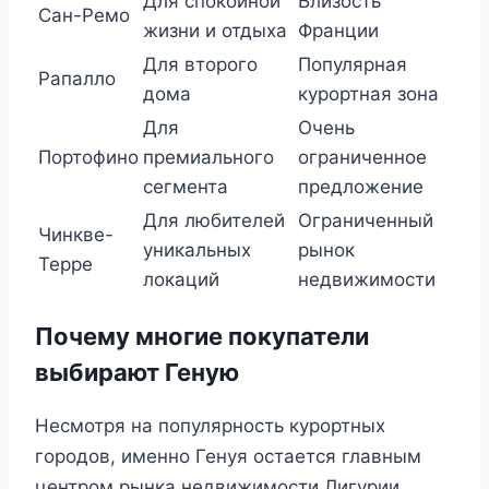
Для спокойной
Близость
Сан-Ремо
жизни и отдыха
Франции
Для второго
Популярная
Рапалло
дома
курортная зона
Для
Очень
Портофино
премиального
ограниченное
сегмента
предложение
Для любителей
Ограниченный
Чинкве-
уникальных
рынок
Терре
локаций
недвижимости
Почему многие покупатели
выбирают Геную
Несмотря на популярность курортных
городов, именно Генуя остается главным
центром рынка недвижимости Лигурии.