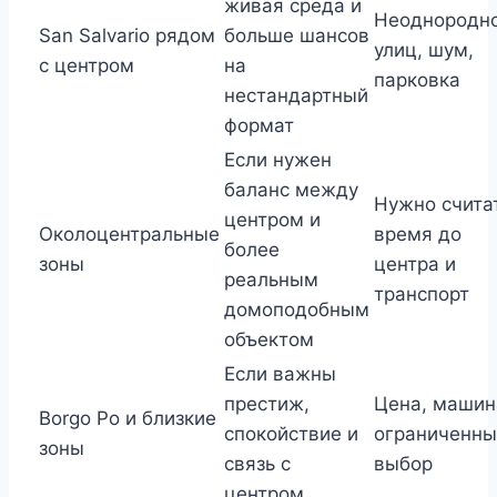
живая среда и
Неоднородн
San Salvario рядом
больше шансов
улиц, шум,
с центром
на
парковка
нестандартный
формат
Если нужен
баланс между
Нужно счита
центром и
Околоцентральные
время до
более
зоны
центра и
реальным
транспорт
домоподобным
объектом
Если важны
престиж,
Цена, машин
Borgo Po и близкие
спокойствие и
ограниченны
зоны
связь с
выбор
центром