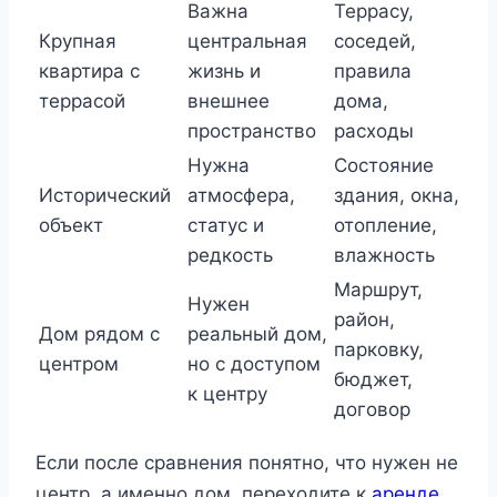
Важна
Террасу,
Крупная
центральная
соседей,
квартира с
жизнь и
правила
террасой
внешнее
дома,
пространство
расходы
Нужна
Состояние
Исторический
атмосфера,
здания, окна,
объект
статус и
отопление,
редкость
влажность
Маршрут,
Нужен
район,
Дом рядом с
реальный дом,
парковку,
центром
но с доступом
бюджет,
к центру
договор
Если после сравнения понятно, что нужен не
центр, а именно дом, переходите к
аренде