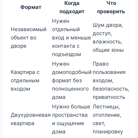
Когда
Что
Формат
подходит
проверить
Нужен
Шум двора,
Независимый
отдельный
доступ,
объект во
вход и меньше
влажность,
дворе
контакта с
общие зоны
подъездом
Нужен
Право
Квартира с
домоподобный
пользования
отдельным
формат без
входом,
входом
полноценного
безопасность,
дома
приватность
Нужно больше
Лестницы,
Двухуровневая
пространства
отопление,
квартира
и ощущение
свет,
дома
планировку