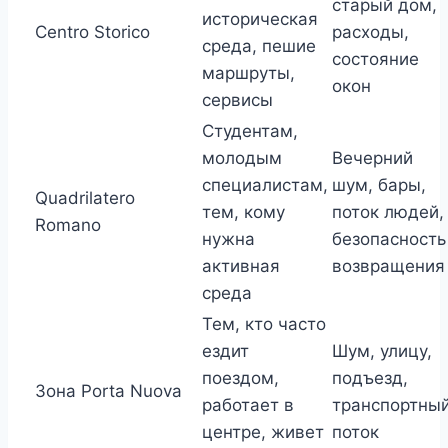
старый дом,
историческая
Centro Storico
расходы,
среда, пешие
состояние
маршруты,
окон
сервисы
Студентам,
молодым
Вечерний
специалистам,
шум, бары,
Quadrilatero
тем, кому
поток людей,
Romano
нужна
безопасность
активная
возвращения
среда
Тем, кто часто
ездит
Шум, улицу,
поездом,
подъезд,
Зона Porta Nuova
работает в
транспортны
центре, живет
поток