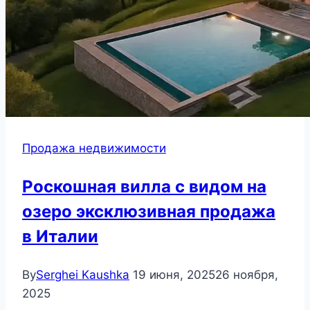
Продажа недвижимости
Роскошная вилла с видом на
озеро эксклюзивная продажа
в Италии
By
Serghei Kaushka
19 июня, 2025
26 ноября,
2025