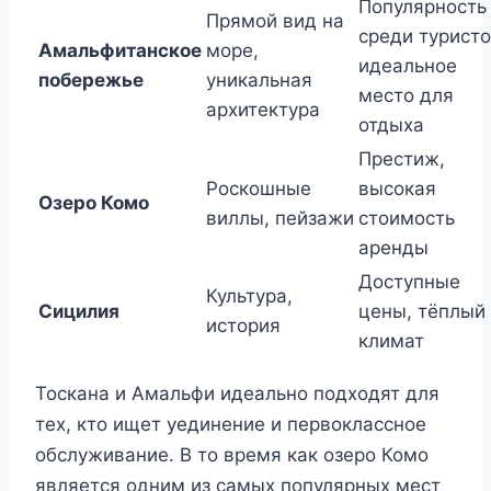
Популярность
Прямой вид на
среди туристо
Амальфитанское
море,
идеальное
побережье
уникальная
место для
архитектура
отдыха
Престиж,
Роскошные
высокая
Озеро Комо
виллы, пейзажи
стоимость
аренды
Доступные
Культура,
Сицилия
цены, тёплый
история
климат
Тоскана и Амальфи идеально подходят для
тех, кто ищет уединение и первоклассное
обслуживание. В то время как озеро Комо
является одним из самых популярных мест