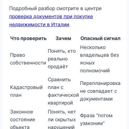
Подробный разбор смотрите в центре
проверка документов при покупке
недвижимости в Италии
.
Что проверить
Зачем
Опасный сигнал
Несколько
Понять, кто
Право
владельцев без
реально
собственности
ясных
продаёт
полномочий
Сравнить
Перепланировка
Кадастровый
план с
не совпадает с
план
фактической
документами
квартирой
Законное
Понять, нет
Фраза “потом
состояние
ли скрытых
узаконим”
объекта
нарушений