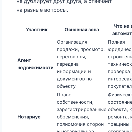
не дублирует друг друга, а отвечает
на разные вопросы.
Что не 
Участник
Основная зона
автомат
Организация
Полная
продажи, просмотр,
юридичес
переговоры,
строитель
Агент
передача
техническ
недвижимости
информации и
проверка 
документов по
интересах
объекту.
покупател
Право
Физическ
собственности,
состояни
зарегистрированные
объекта, 
Нотариус
обременения,
ремонта, 
полномочия сторон
трещины,
и нотариальное
отопление