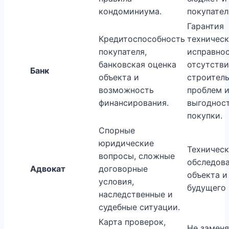
кондоминиума.
покупател
Гарантия
Кредитоспособность
техничес
покупателя,
исправнос
банковская оценка
отсутстви
Банк
объекта и
строител
возможность
проблем 
финансирования.
выгоднос
покупки.
Спорные
юридические
Техничес
вопросы, сложные
обследов
Адвокат
договорные
объекта и
условия,
будущего 
наследственные и
судебные ситуации.
Карта проверок,
Не заменя