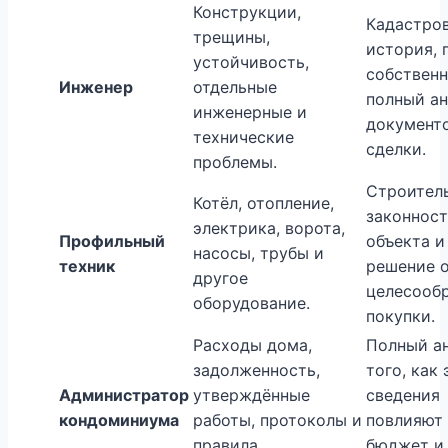
Конструкции,
Кадастро
трещины,
история, 
устойчивость,
собственн
Инженер
отдельные
полный ан
инженерные и
документ
технические
сделки.
проблемы.
Строител
Котёл, отопление,
законност
электрика, ворота,
Профильный
объекта и
насосы, трубы и
техник
решение 
другое
целесооб
оборудование.
покупки.
Расходы дома,
Полный а
задолженность,
того, как 
Администратор
утверждённые
сведения
кондоминиума
работы, протоколы и
повлияют 
правила
бюджет и