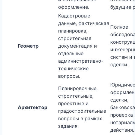
оформление.
будущие 
Кадастровые
данные, фактическая
Полное
планировка,
обследов
строительная
конструкц
Геометр
документация и
инженерн
отдельные
систем и 
административно-
сделки.
технические
вопросы.
Юридичес
Планировочные,
оформлен
строительные,
сделки,
проектные и
Архитектор
банковска
градостроительные
проверка 
вопросы в рамках
нотариал
задания.
действия.