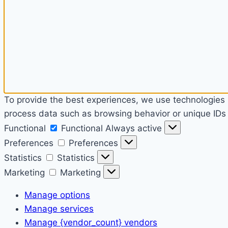
To provide the best experiences, we use technologies l
process data such as browsing behavior or unique IDs o
Functional
Functional
Always active
Preferences
Preferences
Statistics
Statistics
Marketing
Marketing
Manage options
Manage services
Manage {vendor_count} vendors